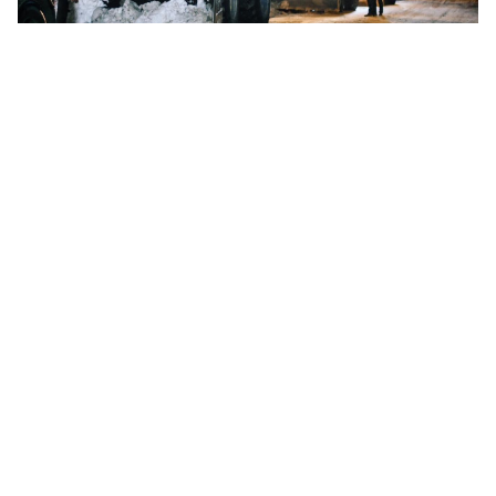
La Municipalidad de Ushuaia
continúa con las tareas de
mantenimiento y rotulado sobre la
avenida Héroes de Malvinas
Contacto
Ingresar
2901531900